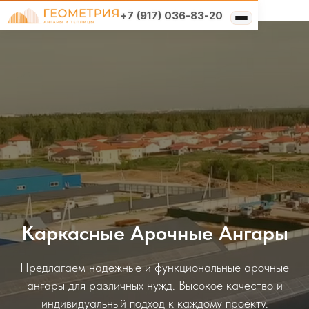
+7 (917) 036-83-20
Типы конструкций
Выберите свой
×
Услуги
регион
Решения по отраслям
О компании
Москва и область
Реализованные проекты
Санкт-Петербург и
область
Нижний Новгород и область
Каркасные Арочные Ангары
Нижний Новгород и
область
Предлагаем надежные и функциональные арочные
ангары для различных нужд. Высокое качество и
Самара и область
индивидуальный подход к каждому проекту.