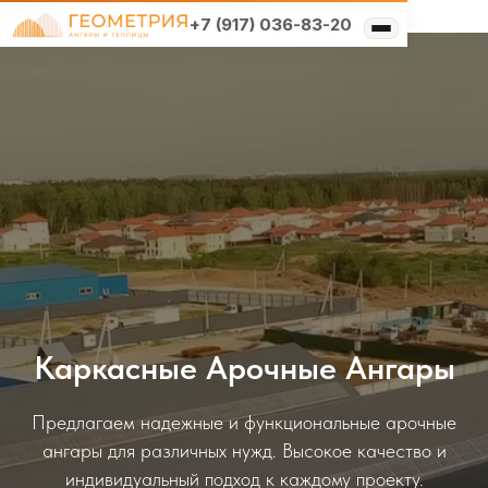
+7 (917) 036-83-20
Типы конструкций
Выберите свой
×
Услуги
регион
Решения по отраслям
О компании
Москва и область
Реализованные проекты
Санкт-Петербург и
область
Нижний Новгород и область
Каркасные Арочные Ангары
Нижний Новгород и
область
Предлагаем надежные и функциональные арочные
ангары для различных нужд. Высокое качество и
Самара и область
индивидуальный подход к каждому проекту.