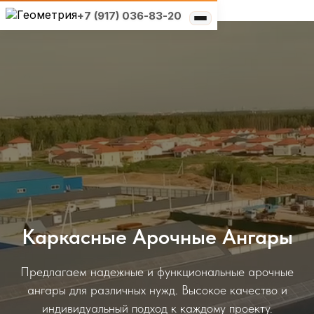
+7 (917) 036-83-20
Типы конструкций
Выберите свой
×
Услуги
регион
Решения по отраслям
О компании
Москва и область
Реализованные проекты
Санкт-Петербург и
область
Нижний Новгород и область
Каркасные Арочные Ангары
Нижний Новгород и
область
Предлагаем надежные и функциональные арочные
ангары для различных нужд. Высокое качество и
Самара и область
индивидуальный подход к каждому проекту.